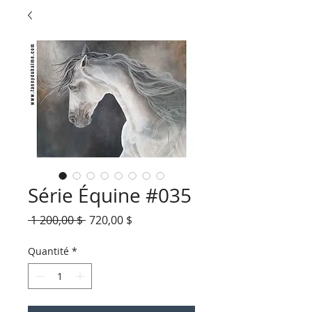
Série Équine #035
Prix
Prix
 1 200,00 $ 
720,00 $
original
promotionnel
Quantité
*