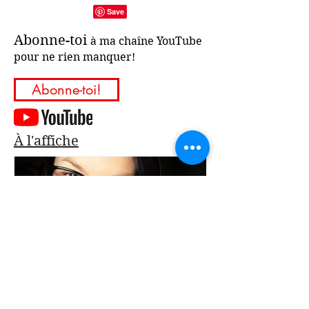
Abonne-toi
à ma chaîne YouTube
pour ne rien manquer!
Abonne-toi!
À l'affiche
| Vidéo | Tout pour faire
| Vidéo | Outil g
carrière en tant qu'artiste.
propulser ta car