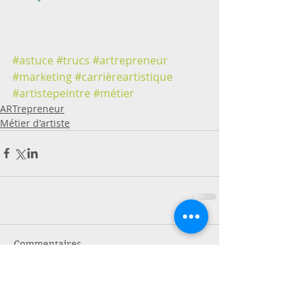
#astuce
#trucs
#artrepreneur
#marketing
#carrièreartistique
#artistepeintre
#métier
ARTrepreneur
Métier d'artiste
Commentaires
Rédigez un commentaire...